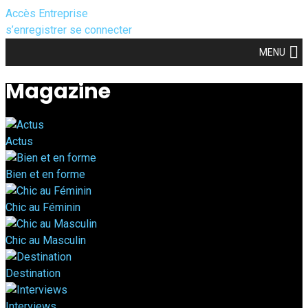
Accès Entreprise
s’enregistrer
se connecter
MENU
Magazine
Actus
Bien et en forme
Chic au Féminin
Chic au Masculin
Destination
Interviews