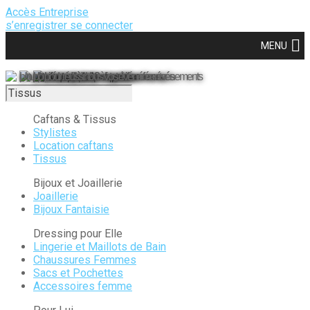
Accès Entreprise
s’enregistrer
se connecter
MENU
Un planificateur à votre disposition
pour prendre du plaisir à organiser vos événements
Une équipe de 10 expertes
pour vous guider
Les meilleurs prestataires référencés
pour réussir tous vos événements
Caftans & Tissus
Stylistes
Location caftans
Tissus
Bijoux et Joaillerie
Joaillerie
Bijoux Fantaisie
Dressing pour Elle
Lingerie et Maillots de Bain
Chaussures Femmes
Sacs et Pochettes
Accessoires femme