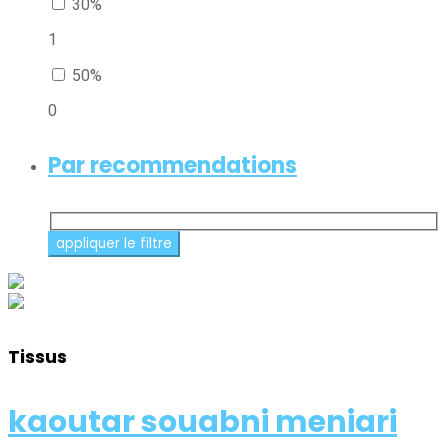
30%
1
50%
0
Par recommendations
Tissus
kaoutar souabni meniari