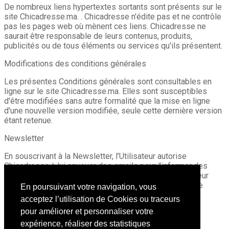
De nombreux liens hypertextes sortants sont présents sur le
site Chicadresse.ma. . Chicadresse n'édite pas et ne contrôle
pas les pages web où mènent ces liens. Chicadresse ne
saurait être responsable de leurs contenus, produits,
publicités ou de tous éléments ou services qu'ils présentent.
Modifications des conditions générales
Les présentes Conditions générales sont consultables en
ligne sur le site Chicadresse.ma. Elles sont susceptibles
d'être modifiées sans autre formalité que la mise en ligne
d'une nouvelle version modifiée, seule cette dernière version
étant retenue.
Newsletter
En souscrivant à la Newsletter, l’Utilisateur autorise
Chicadresse à lui envoyer des emails pour l’informer des
nouveautés et services mis à sa disposition. L’Utilisateur
dispose à tout moment du droit de se désinscrire de ce
En poursuivant votre navigation, vous
service via les newsletters.
acceptez l’utilisation de Cookies ou traceurs
pour améliorer et personnaliser votre
Renseignements – Réclamations
expérience, réaliser des statistiques