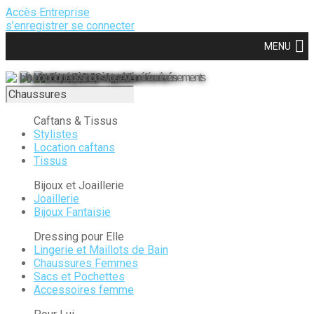
Accès Entreprise
s’enregistrer
se connecter
MENU
Un planificateur à votre disposition
pour prendre du plaisir à organiser vos événements
Une équipe de 10 expertes
pour vous guider
Les meilleurs prestataires référencés
pour réussir tous vos événements
Caftans & Tissus
Stylistes
Location caftans
Tissus
Bijoux et Joaillerie
Joaillerie
Bijoux Fantaisie
Dressing pour Elle
Lingerie et Maillots de Bain
Chaussures Femmes
Sacs et Pochettes
Accessoires femme