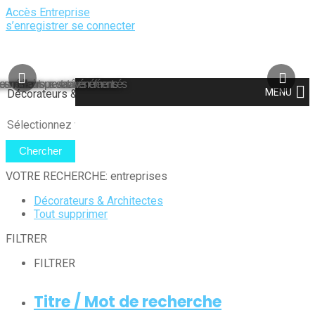
Accès Entreprise
s’enregistrer
se connecter
es meilleurs prestataires référencés
our réussir tous vos événements
MENU
VOTRE RECHERCHE: entreprises
Décorateurs & Architectes
Tout supprimer
FILTRER
FILTRER
Titre / Mot de recherche