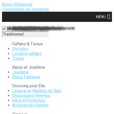
Accès Entreprise
s’enregistrer
se connecter
MENU
Un planificateur à votre disposition
pour prendre du plaisir à organiser vos événements
Une équipe de 10 expertes
pour vous guider
Les meilleurs prestataires référencés
pour réussir tous vos événements
Caftans & Tissus
Stylistes
Location caftans
Tissus
Bijoux et Joaillerie
Joaillerie
Bijoux Fantaisie
Dressing pour Elle
Lingerie et Maillots de Bain
Chaussures Femmes
Sacs et Pochettes
Accessoires femme