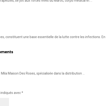
peutes, se joit aux forces vives du Maroc, corps médical et …
, constituent une base essentielle de la lutte contre les infections. En
moments
 Mila Maison Des Roses, spécialisée dans la distribution …
 indiqués avec
*