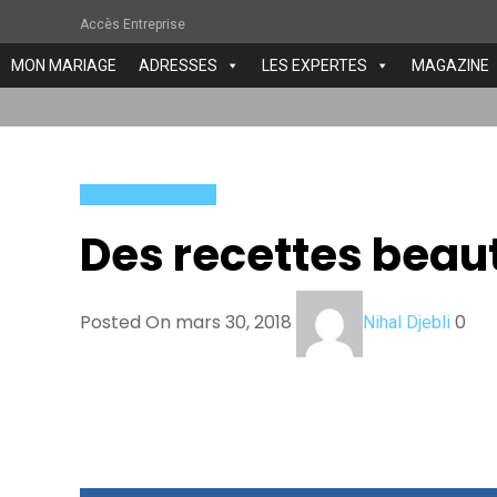
Accès Entreprise
MON MARIAGE
ADRESSES
LES EXPERTES
MAGAZINE
Yacout Sijelmassi
Des recettes beau
Posted On mars 30, 2018
0
Nihal Djebli