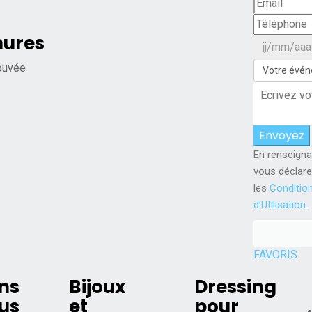
hures
ouvée
En renseigna
vous déclare
les
Conditio
d'Utilisation.
FAVORIS
ns
Bijoux
Dressing
sus
et
pour