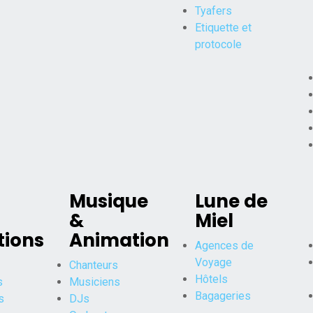
Tyafers
Etiquette et
protocole
-
Musique
Lune de
&
Miel
tions
Animation
Agences de
Voyage
Chanteurs
Hôtels
s
Musiciens
Bagageries
s
DJs