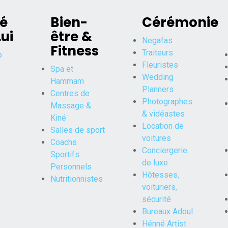
é
Bien-
Cérémonie
ui
être &
Negafas
Fitness
Traiteurs
p
Fleuristes
Spa et
Wedding
Hammam
Planners
Centres de
Photographes
Massage &
& vidéastes
Kiné
Location de
Salles de sport
voitures
Coachs
Conciergerie
Sportifs
de luxe
Personnels
Hôtesses,
Nutritionnistes
voituriers,
sécurité
Bureaux Adoul
Hénné Artist