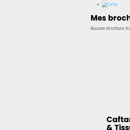
Carte
Mes broc
Aucune brochure tr
Cafta
& Tis