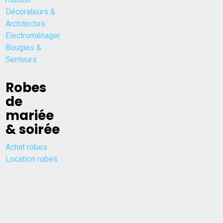
Décorateurs &
Architectes
Electroménager
Bougies &
Senteurs
Robes
de
mariée
& soirée
Achat robes
Location robes