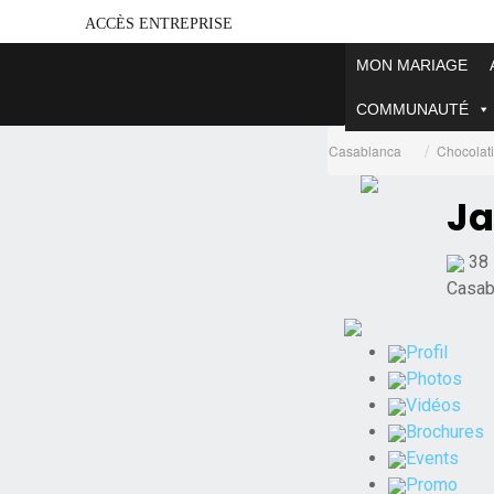
ACCÈS ENTREPRISE
MON MARIAGE
COMMUNAUTÉ
Casablanca
Chocolati
Ja
38 
Casab
Profil
Photos
Vidéos
Brochures
Events
Promo