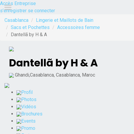
Accès Entreprise
s’enregistrer
se connecter
Casablanca
Lingerie et Maillots de Bain
Sacs et Pochettes
Accessoires femme
Dantellã by H & A
Dantellã by H & A
Ghandi,Casablanca, Casablanca, Maroc
Profil
Photos
Vidéos
Brochures
Events
Promo