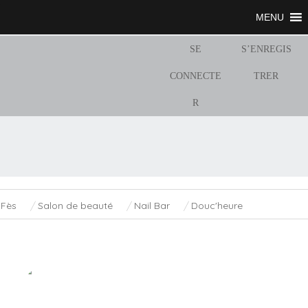
MENU
SE
S’ENREGIS
CONNECTE
TRER
R
Fès
Salon de beauté
Nail Bar
Douc'heure