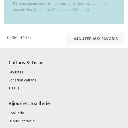
En renseignant ces informations, vous déclarez avoir lu et
accepté les
Conditions Générales d'Utilisation.
AJOUTER AUX FAVORIS
Caftans & Tissus
Stylistes
Location caftans
Tissus
Bijoux et Joaillerie
Joaillerie
Bijoux Fantaisie