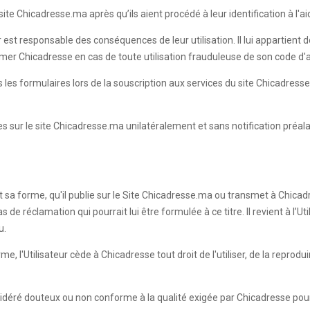
te Chicadresse.ma après qu’ils aient procédé à leur identification à l'aid
r est responsable des conséquences de leur utilisation. Il lui appartient
ormer Chicadresse en cas de toute utilisation frauduleuse de son code d
ans les formulaires lors de la souscription aux services du site Chicadr
les sur le site Chicadresse.ma unilatéralement et sans notification préal
it sa forme, qu'il publie sur le Site Chicadresse.ma ou transmet à Chicadr
e réclamation qui pourrait lui être formulée à ce titre. Il revient à l’Ut
u.
 l'Utilisateur cède à Chicadresse tout droit de l'utiliser, de la reprodui
sidéré douteux ou non conforme à la qualité exigée par Chicadresse pour