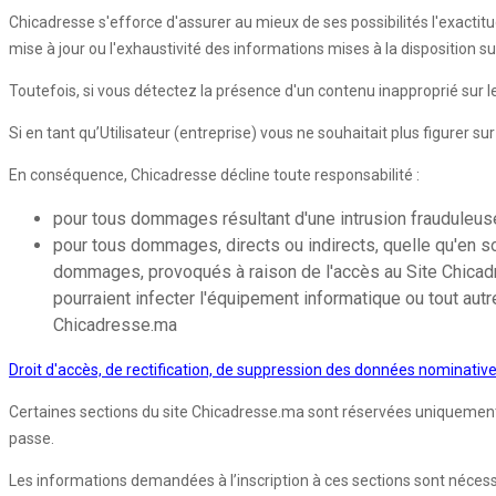
Chicadresse s'efforce d'assurer au mieux de ses possibilités l'exactitu
mise à jour ou l'exhaustivité des informations mises à la disposition s
Toutefois, si vous détectez la présence d'un contenu inapproprié sur
Si en tant qu’Utilisateur (entreprise) vous ne souhaitait plus figurer s
En conséquence, Chicadresse décline toute responsabilité :
pour tous dommages résultant d'une intrusion frauduleuse 
pour tous dommages, directs ou indirects, quelle qu'en so
dommages, provoqués à raison de l'accès au Site Chicadres
pourraient infecter l'équipement informatique ou tout autr
Chicadresse.ma
Droit d'accès, de rectification, de suppression des données nominativ
Certaines sections du site Chicadresse.ma sont réservées uniquement aux
passe.
Les informations demandées à l’inscription à ces sections sont nécessair