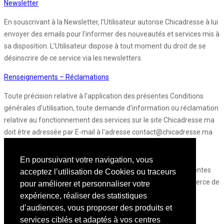
Newsletter
En souscrivant à la Newsletter, l’Utilisateur autorise Chicadresse à lui
envoyer des emails pour l’informer des nouveautés et services mis à
sa disposition. L’Utilisateur dispose à tout moment du droit de se
désinscrire de ce service via les newsletters.
Renseignements – Réclamations
Toute précision relative à l'application des présentes Conditions
générales d’utilisation, toute demande d'information ou réclamation
relative au fonctionnement des services sur le site Chicadresse.ma
doit être adressée par E-mail à l'adresse contact@chicadresse.ma
Loi applicable et tribunaux compétents :
En poursuivant votre navigation, vous
Tout litige portant sur l'interprétation ou l'exécution des présentes
acceptez l’utilisation de Cookies ou traceurs
sera soumis à la compétence exclusive du Tribunal de Commerce de
pour améliorer et personnaliser votre
Casablanca, la loi marocaine étant applicable au fond et à la
expérience, réaliser des statistiques
procédure.
d’audiences, vous proposer des produits et
services ciblés et adaptés à vos centres