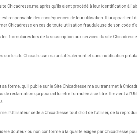
te Chicadresse.ma après qu’ils aient procédé à leur identification à l'aid
r est responsable des conséquences de leur utilisation. Il lui appartient
ormer Chicadresse en cas de toute utilisation frauduleuse de son code d
ans les formulaires lors de la souscription aux services du site Chicadr
les sur le site Chicadresse.ma unilatéralement et sans notification préal
it sa forme, qu'il publie sur le Site Chicadresse.ma ou transmet à Chicadr
e réclamation qui pourrait lui être formulée à ce titre. Il revient à l’Ut
u.
 l'Utilisateur cède à Chicadresse tout droit de l'utiliser, de la reprodui
sidéré douteux ou non conforme à la qualité exigée par Chicadresse pour