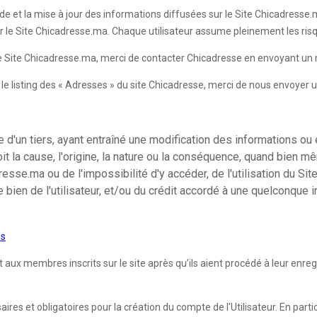
de et la mise à jour des informations diffusées sur le Site Chicadresse.ma
ur le Site Chicadresse.ma. Chaque utilisateur assume pleinement les risqu
 le Site Chicadresse.ma, merci de contacter Chicadresse en envoyant un 
ur le listing des « Adresses » du site Chicadresse, merci de nous envoyer 
d'un tiers, ayant entraîné une modification des informations ou 
it la cause, l'origine, la nature ou la conséquence, quand bien m
se.ma ou de l'impossibilité d'y accéder, de l'utilisation du Site
e bien de l'utilisateur, et/ou du crédit accordé à une quelconque
es
 membres inscrits sur le site après qu’ils aient procédé à leur enregist
es et obligatoires pour la création du compte de l'Utilisateur. En partic