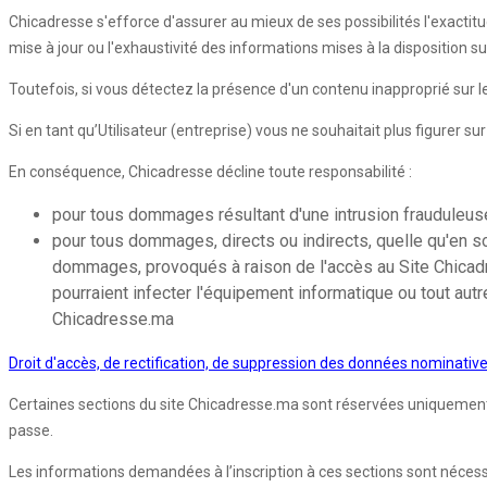
Chicadresse s'efforce d'assurer au mieux de ses possibilités l'exactitu
mise à jour ou l'exhaustivité des informations mises à la disposition s
Toutefois, si vous détectez la présence d'un contenu inapproprié sur
Si en tant qu’Utilisateur (entreprise) vous ne souhaitait plus figurer s
En conséquence, Chicadresse décline toute responsabilité :
pour tous dommages résultant d'une intrusion frauduleuse 
pour tous dommages, directs ou indirects, quelle qu'en so
dommages, provoqués à raison de l'accès au Site Chicadres
pourraient infecter l'équipement informatique ou tout autr
Chicadresse.ma
Droit d'accès, de rectification, de suppression des données nominativ
Certaines sections du site Chicadresse.ma sont réservées uniquement aux
passe.
Les informations demandées à l’inscription à ces sections sont nécessair