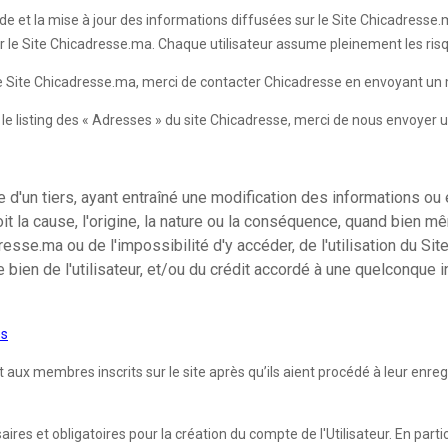
de et la mise à jour des informations diffusées sur le Site Chicadresse.ma
ur le Site Chicadresse.ma. Chaque utilisateur assume pleinement les risqu
 le Site Chicadresse.ma, merci de contacter Chicadresse en envoyant un 
ur le listing des « Adresses » du site Chicadresse, merci de nous envoyer 
d'un tiers, ayant entraîné une modification des informations ou 
it la cause, l'origine, la nature ou la conséquence, quand bien m
se.ma ou de l'impossibilité d'y accéder, de l'utilisation du Site
e bien de l'utilisateur, et/ou du crédit accordé à une quelconque
es
 membres inscrits sur le site après qu’ils aient procédé à leur enregist
es et obligatoires pour la création du compte de l'Utilisateur. En partic