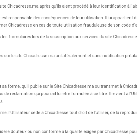
te Chicadresse.ma après qu’ils aient procédé à leur identification à l'aid
r est responsable des conséquences de leur utilisation. Il lui appartient
ormer Chicadresse en cas de toute utilisation frauduleuse de son code d
ans les formulaires lors de la souscription aux services du site Chicadr
les sur le site Chicadresse.ma unilatéralement et sans notification préal
it sa forme, qu'il publie sur le Site Chicadresse.ma ou transmet à Chicadr
e réclamation qui pourrait lui être formulée à ce titre. Il revient à l’Ut
u.
 l'Utilisateur cède à Chicadresse tout droit de l'utiliser, de la reprodui
sidéré douteux ou non conforme à la qualité exigée par Chicadresse pour