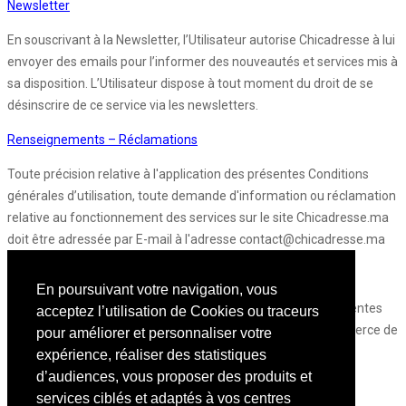
Newsletter
En souscrivant à la Newsletter, l’Utilisateur autorise Chicadresse à lui
envoyer des emails pour l’informer des nouveautés et services mis à
sa disposition. L’Utilisateur dispose à tout moment du droit de se
désinscrire de ce service via les newsletters.
Renseignements – Réclamations
Toute précision relative à l'application des présentes Conditions
générales d’utilisation, toute demande d'information ou réclamation
relative au fonctionnement des services sur le site Chicadresse.ma
doit être adressée par E-mail à l'adresse contact@chicadresse.ma
Loi applicable et tribunaux compétents :
En poursuivant votre navigation, vous
Tout litige portant sur l'interprétation ou l'exécution des présentes
acceptez l’utilisation de Cookies ou traceurs
sera soumis à la compétence exclusive du Tribunal de Commerce de
pour améliorer et personnaliser votre
Casablanca, la loi marocaine étant applicable au fond et à la
expérience, réaliser des statistiques
procédure.
d’audiences, vous proposer des produits et
services ciblés et adaptés à vos centres