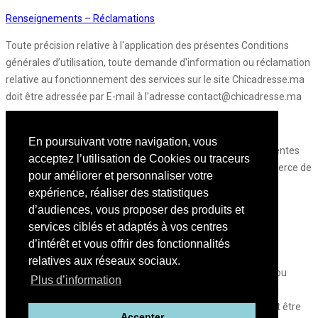
Renseignements – Réclamations
Toute précision relative à l'application des présentes Conditions
générales d’utilisation, toute demande d'information ou réclamation
relative au fonctionnement des services sur le site Chicadresse.ma
doit être adressée par E-mail à l'adresse contact@chicadresse.ma
Loi applicable et tribunaux compétents :
En poursuivant votre navigation, vous
Tout litige portant sur l'interprétation ou l'exécution des présentes
acceptez l’utilisation de Cookies ou traceurs
sera soumis à la compétence exclusive du Tribunal de Commerce de
pour améliorer et personnaliser votre
Casablanca, la loi marocaine étant applicable au fond et à la
expérience, réaliser des statistiques
procédure.
d’audiences, vous proposer des produits et
services ciblés et adaptés à vos centres
Confidentialité :
d’intérêt et vous offrir des fonctionnalités
L’Utilisateur considérera comme strictement confidentiel, et
relatives aux réseaux sociaux.
s'interdit de divulguer, toute information, document, donnée ou
Plus d’information
concept, dont il pourra avoir pris connaissance à l'occasion du
l’utilisation de la plateforme. L’Utilisateur, toutefois, ne saurait être
Accepter