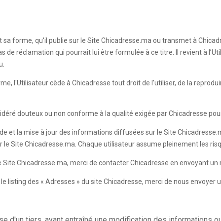
it sa forme, qu'il publie sur le Site Chicadresse.ma ou transmet à Chicadr
e réclamation qui pourrait lui être formulée à ce titre. Il revient à l’Ut
u.
 l'Utilisateur cède à Chicadresse tout droit de l'utiliser, de la reprodui
sidéré douteux ou non conforme à la qualité exigée par Chicadresse pour
de et la mise à jour des informations diffusées sur le Site Chicadresse.ma
ur le Site Chicadresse.ma. Chaque utilisateur assume pleinement les risqu
 le Site Chicadresse.ma, merci de contacter Chicadresse en envoyant un 
ur le listing des « Adresses » du site Chicadresse, merci de nous envoyer 
e d'un tiers, ayant entraîné une modification des informations o