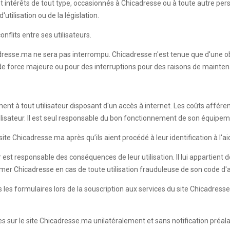
t intérêts de tout type, occasionnés à Chicadresse ou à toute autre pe
utilisation ou de la législation.
nflits entre ses utilisateurs.
dresse.ma ne sera pas interrompu. Chicadresse n'est tenue que d'une ob
 de force majeure ou pour des interruptions pour des raisons de mainten
ment à tout utilisateur disposant d'un accès à internet. Les coûts affére
Utilisateur. Il est seul responsable du bon fonctionnement de son équipe
te Chicadresse.ma après qu’ils aient procédé à leur identification à l'aid
r est responsable des conséquences de leur utilisation. Il lui appartient
ormer Chicadresse en cas de toute utilisation frauduleuse de son code d
ans les formulaires lors de la souscription aux services du site Chicadr
les sur le site Chicadresse.ma unilatéralement et sans notification préal