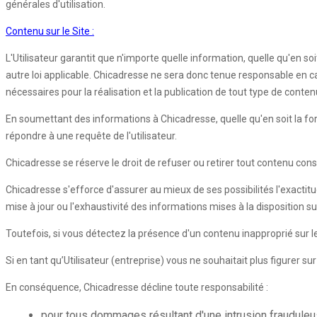
générales d'utilisation.
Contenu sur le Site :
L'Utilisateur garantit que n'importe quelle information, quelle qu'en so
autre loi applicable. Chicadresse ne sera donc tenue responsable en cas d
nécessaires pour la réalisation et la publication de tout type de conten
En soumettant des informations à Chicadresse, quelle qu'en soit la forme,
répondre à une requête de l'utilisateur.
Chicadresse se réserve le droit de refuser ou retirer tout contenu con
Chicadresse s'efforce d'assurer au mieux de ses possibilités l'exactitu
mise à jour ou l'exhaustivité des informations mises à la disposition s
Toutefois, si vous détectez la présence d'un contenu inapproprié sur
Si en tant qu’Utilisateur (entreprise) vous ne souhaitait plus figurer s
En conséquence, Chicadresse décline toute responsabilité :
pour tous dommages résultant d'une intrusion frauduleus