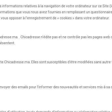
s informations relatives à la navigation de votre ordinateur sur ce Site 
es informations que vous nous avez fournies en remplissant un questionn
vous opposer à l'enregistrement de « cookies » dans votre ordinateur.
adresse.ma. . Chicadresse n'édite pas et ne contrôle pas les pages web 
résentent.
ite Chicadresse.ma. Elles sont susceptibles d'être modifiées sans autre 
i envoyer des emails pour l’informer des nouveautés et services mis à sa 
rales d’utilisation, toute demande d'information ou réclamation relative