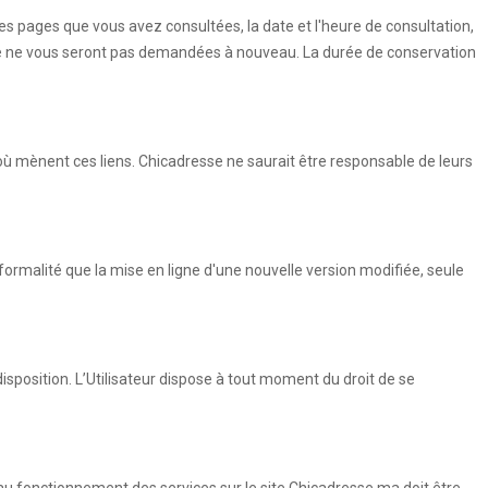
(les pages que vous avez consultées, la date et l'heure de consultation,
aire ne vous seront pas demandées à nouveau. La durée de conservation
où mènent ces liens. Chicadresse ne saurait être responsable de leurs
formalité que la mise en ligne d'une nouvelle version modifiée, seule
disposition. L’Utilisateur dispose à tout moment du droit de se
 au fonctionnement des services sur le site Chicadresse.ma doit être