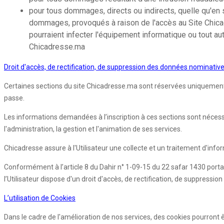
pour tous dommages, directs ou indirects, quelle qu'en s
dommages, provoqués à raison de l'accès au Site Chicadre
pourraient infecter l'équipement informatique ou tout au
Chicadresse.ma
Droit d'accès, de rectification, de suppression des données nominativ
Certaines sections du site Chicadresse.ma sont réservées uniquement aux
passe.
Les informations demandées à l’inscription à ces sections sont nécessair
l'administration, la gestion et l'animation de ses services.
Chicadresse assure à l'Utilisateur une collecte et un traitement d'info
Conformément à l’article 8 du Dahir n° 1-09-15 du 22 safar 1430 porta
l’Utilisateur dispose d'un droit d'accès, de rectification, de suppres
L’utilisation de Cookies
Dans le cadre de l'amélioration de nos services, des cookies pourront êtr