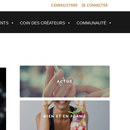
S’ENREGISTRER
SE CONNECTER
ENTS
COIN DES CRÉATEURS
COMMUNAUTÉ
ACTUS
BIEN ET EN FORME