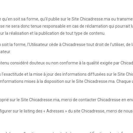
le qu'en soit sa forme, qu'il publie sur le Site Chicadresse.ma ou transm
sse ne sera donc tenue responsable en cas de réclamation qui pourrait lui ê
r la réalisation et la publication de tout type de contenu.
 la forme, l'Utilisateur cède à Chicadresse tout droit de l'utiliser, de la
sateur.
contenu considéré douteux ou non conforme à la qualité exigée par Chicad
 l'exactitude et la mise à jour des informations diffusées sur le Site C
es informations mises à la disposition sur le Site Chicadresse.ma. Chaque 
roprié sur le Site Chicadresse.ma, merci de contacter Chicadresse en en
 figurer sur le listing des « Adresses » du site Chicadresse, merci de no