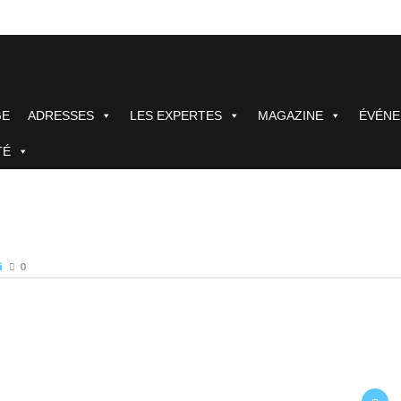
GE
ADRESSES
LES EXPERTES
MAGAZINE
ÉVÉN
TÉ
i
0