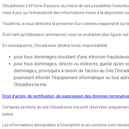
Chicadresse s'efforce d'assurer au mieux de ses possibilités l'exactitu
mise à jour ou l'exhaustivité des informations mises à la disposition s
Toutefois, si vous détectez la présence d'un contenu inapproprié sur
Si en tant qu’Utilisateur (entreprise) vous ne souhaitait plus figurer s
En conséquence, Chicadresse décline toute responsabilité :
pour tous dommages résultant d'une intrusion frauduleuse 
pour tous dommages, directs ou indirects, quelle qu'en so
dommages, provoqués à raison de l'accès au Site Chicadres
pourraient infecter l'équipement informatique ou tout autr
Chicadresse.ma
Droit d'accès, de rectification, de suppression des données nominativ
Certaines sections du site Chicadresse.ma sont réservées uniquement aux
passe.
Les informations demandées à l’inscription à ces sections sont nécessair