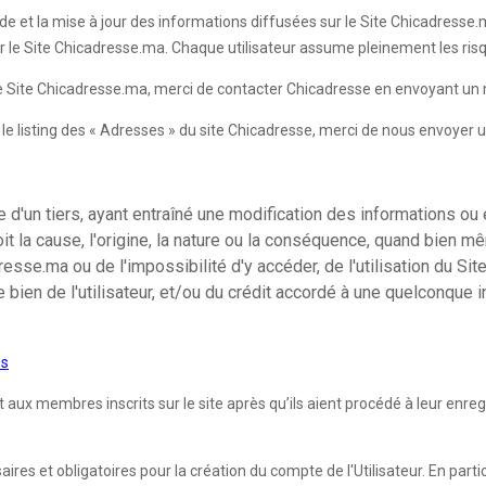
de et la mise à jour des informations diffusées sur le Site Chicadresse.ma
ur le Site Chicadresse.ma. Chaque utilisateur assume pleinement les risqu
 le Site Chicadresse.ma, merci de contacter Chicadresse en envoyant un 
ur le listing des « Adresses » du site Chicadresse, merci de nous envoyer 
d'un tiers, ayant entraîné une modification des informations ou 
it la cause, l'origine, la nature ou la conséquence, quand bien m
se.ma ou de l'impossibilité d'y accéder, de l'utilisation du Site
e bien de l'utilisateur, et/ou du crédit accordé à une quelconque
es
 membres inscrits sur le site après qu’ils aient procédé à leur enregist
es et obligatoires pour la création du compte de l'Utilisateur. En partic