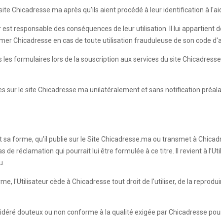
te Chicadresse.ma après qu’ils aient procédé à leur identification à l'aid
r est responsable des conséquences de leur utilisation. Il lui appartient
ormer Chicadresse en cas de toute utilisation frauduleuse de son code d
ans les formulaires lors de la souscription aux services du site Chicadr
les sur le site Chicadresse.ma unilatéralement et sans notification préal
it sa forme, qu'il publie sur le Site Chicadresse.ma ou transmet à Chicadr
e réclamation qui pourrait lui être formulée à ce titre. Il revient à l’Ut
u.
 l'Utilisateur cède à Chicadresse tout droit de l'utiliser, de la reprodui
sidéré douteux ou non conforme à la qualité exigée par Chicadresse pour