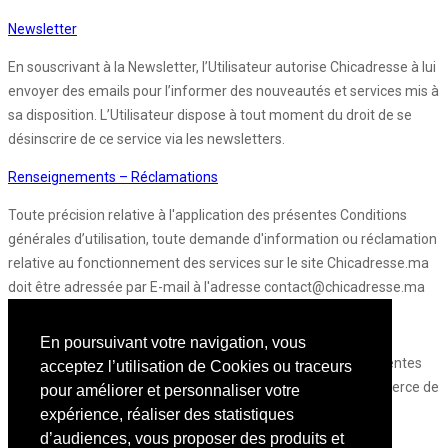
Newsletter
En souscrivant à la Newsletter, l’Utilisateur autorise Chicadresse à lui
envoyer des emails pour l’informer des nouveautés et services mis à
sa disposition. L’Utilisateur dispose à tout moment du droit de se
désinscrire de ce service via les newsletters.
Renseignements – Réclamations
Toute précision relative à l'application des présentes Conditions
générales d’utilisation, toute demande d'information ou réclamation
relative au fonctionnement des services sur le site Chicadresse.ma
doit être adressée par E-mail à l'adresse contact@chicadresse.ma
Loi applicable et tribunaux compétents :
En poursuivant votre navigation, vous
Tout litige portant sur l'interprétation ou l'exécution des présentes
acceptez l’utilisation de Cookies ou traceurs
sera soumis à la compétence exclusive du Tribunal de Commerce de
pour améliorer et personnaliser votre
Casablanca, la loi marocaine étant applicable au fond et à la
expérience, réaliser des statistiques
procédure.
d’audiences, vous proposer des produits et