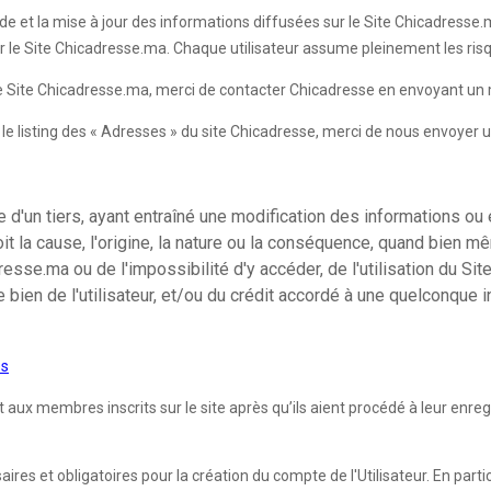
de et la mise à jour des informations diffusées sur le Site Chicadresse.ma
ur le Site Chicadresse.ma. Chaque utilisateur assume pleinement les risqu
 le Site Chicadresse.ma, merci de contacter Chicadresse en envoyant un 
ur le listing des « Adresses » du site Chicadresse, merci de nous envoyer 
d'un tiers, ayant entraîné une modification des informations ou 
it la cause, l'origine, la nature ou la conséquence, quand bien m
se.ma ou de l'impossibilité d'y accéder, de l'utilisation du Site
e bien de l'utilisateur, et/ou du crédit accordé à une quelconque
es
 membres inscrits sur le site après qu’ils aient procédé à leur enregist
es et obligatoires pour la création du compte de l'Utilisateur. En partic