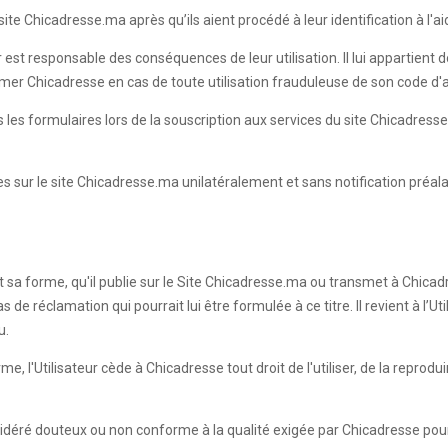
te Chicadresse.ma après qu’ils aient procédé à leur identification à l'aid
r est responsable des conséquences de leur utilisation. Il lui appartient
ormer Chicadresse en cas de toute utilisation frauduleuse de son code d
ans les formulaires lors de la souscription aux services du site Chicadr
les sur le site Chicadresse.ma unilatéralement et sans notification préal
it sa forme, qu'il publie sur le Site Chicadresse.ma ou transmet à Chicadr
e réclamation qui pourrait lui être formulée à ce titre. Il revient à l’Ut
u.
 l'Utilisateur cède à Chicadresse tout droit de l'utiliser, de la reprodui
sidéré douteux ou non conforme à la qualité exigée par Chicadresse pour