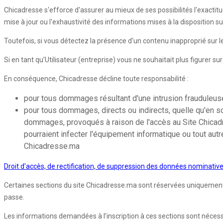
Chicadresse s'efforce d'assurer au mieux de ses possibilités l'exactitu
mise à jour ou l'exhaustivité des informations mises à la disposition s
Toutefois, si vous détectez la présence d'un contenu inapproprié sur
Si en tant qu’Utilisateur (entreprise) vous ne souhaitait plus figurer s
En conséquence, Chicadresse décline toute responsabilité :
pour tous dommages résultant d'une intrusion frauduleuse 
pour tous dommages, directs ou indirects, quelle qu'en so
dommages, provoqués à raison de l'accès au Site Chicadres
pourraient infecter l'équipement informatique ou tout autr
Chicadresse.ma
Droit d'accès, de rectification, de suppression des données nominativ
Certaines sections du site Chicadresse.ma sont réservées uniquement aux
passe.
Les informations demandées à l’inscription à ces sections sont nécessair