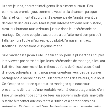
Ils sont jeunes, beaux et intelligents. Ils s’aiment surtout ! Pas
comme au premier jour, comme le voudrait la chanson, puisque
Manal et Karim ont d’abord fait l’expérience de l’amitié avant de
décider de lier leurs vies. Mais le plus intéressant dans leur histoire,
c’est leur humour tous azimuts, jusque dans leur cérémonie de
mariage. Ce jeune couple d’assureurs a parfaitement compris qu’il
fallait joindre l’utile à l’agréable, ou plutôt, l’amusement aux
traditions. Confessions d’un jeune marié
Si le mariage n’a jamais été une fin en soi pour la plupart des couples
interviewés par notre équipe, leurs cérémonies de mariage, elles, ont
fait rêver les convives et les milliers de fans de Chicadresse. C’est
dire que, subrepticement, nous nous orientons vers des personnes
partageant la même passion… un certain sens des valeurs, que nous.
Ce n’est pas pour rien que tous les mariages que nous vous
présentons dénotent d’une véritable volonté des protagonistes d’en
faire un semblant de conte de fées, un souvenir indélébile, une belle
histoire à raconter aux aspirants à l’union et à garder dans nos
mémoires. Et c’est réussi ! Dans le plus beau pays du monde, cette