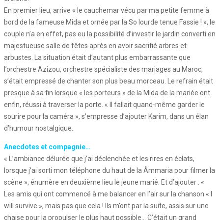
En premier lieu, arrive « le cauchemar vécu par ma petite femme à
bord de la fameuse Mida et ornée par la So lourde tenue Fassie ! », le
couple n’a en effet, pas eu la possibilité d’investir le jardin converti en
majestueuse salle de fêtes après en avoir sacrifié arbres et
arbustes. La situation était d’autant plus embarrassante que
l’orchestre Azizou, orchestre spécialiste des mariages au Maroc,
s’était empressé de chanter son plus beau morceau. Le refrain était
presque à sa fin lorsque « les porteurs » de la Mida de la mariée ont
enfin, réussi à traverser la porte. « Il fallait quand-même garder le
sourire pour la caméra », s’empresse d’ajouter Karim, dans un élan
d’humour nostalgique.
Anecdotes et compagnie…
« L’ambiance délurée que j’ai déclenchée et les rires en éclats,
lorsque j’ai sorti mon téléphone du haut de la Âmmaria pour filmer la
scène », énumère en deuxième lieu le jeune marié. Et d’ajouter : «
Les amis qui ont commencé à me balancer en l’air sur la chanson « I
will survive », mais pas que cela ! Ils m’ont par la suite, assis sur une
chaise pour la propulser le plus haut possible… C’était un grand