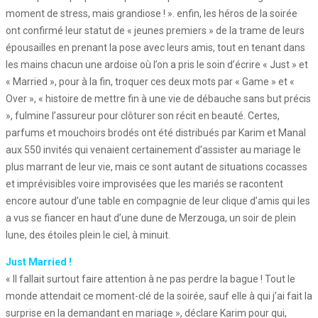
moment de stress, mais grandiose ! ». enfin, les héros de la soirée
ont confirmé leur statut de « jeunes premiers » de la trame de leurs
épousailles en prenant la pose avec leurs amis, tout en tenant dans
les mains chacun une ardoise où l’on a pris le soin d’écrire « Just » et
« Married », pour à la fin, troquer ces deux mots par « Game » et «
Over », « histoire de mettre fin à une vie de débauche sans but précis
», fulmine l’assureur pour clôturer son récit en beauté. Certes,
parfums et mouchoirs brodés ont été distribués par Karim et Manal
aux 550 invités qui venaient certainement d’assister au mariage le
plus marrant de leur vie, mais ce sont autant de situations cocasses
et imprévisibles voire improvisées que les mariés se racontent
encore autour d’une table en compagnie de leur clique d’amis qui les
a vus se fiancer en haut d’une dune de Merzouga, un soir de plein
lune, des étoiles plein le ciel, à minuit.
Just Married !
« Il fallait surtout faire attention à ne pas perdre la bague ! Tout le
monde attendait ce moment-clé de la soirée, sauf elle à qui j’ai fait la
surprise en la demandant en mariage », déclare Karim pour qui,