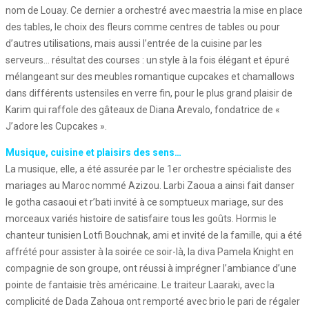
nom de Louay. Ce dernier a orchestré avec maestria la mise en place
des tables, le choix des fleurs comme centres de tables ou pour
d’autres utilisations, mais aussi l’entrée de la cuisine par les
serveurs… résultat des courses : un style à la fois élégant et épuré
mélangeant sur des meubles romantique cupcakes et chamallows
dans différents ustensiles en verre fin, pour le plus grand plaisir de
Karim qui raffole des gâteaux de Diana Arevalo, fondatrice de «
J’adore les Cupcakes ».
Musique, cuisine et plaisirs des sens…
La musique, elle, a été assurée par le 1er orchestre spécialiste des
mariages au Maroc nommé Azizou. Larbi Zaoua a ainsi fait danser
le gotha casaoui et r’bati invité à ce somptueux mariage, sur des
morceaux variés histoire de satisfaire tous les goûts. Hormis le
chanteur tunisien Lotfi Bouchnak, ami et invité de la famille, qui a été
affrété pour assister à la soirée ce soir-là, la diva Pamela Knight en
compagnie de son groupe, ont réussi à imprégner l’ambiance d’une
pointe de fantaisie très américaine. Le traiteur Laaraki, avec la
complicité de Dada Zahoua ont remporté avec brio le pari de régaler