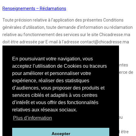
Renseignements – Réclamations
Toute précision relative à l'application des présentes Conditions
générales d’utilisation, toute demande d'information ou réclamation
relative au fonctionnement des services sur le site Chicadresse.ma
doit être adressée par E-mail à l'adresse contact@chicadresse.ma
Loi applicable et tribunaux compétents :
En poursuivant votre navigation, vous
Tout litige portant sur l'interprétation ou l'exécution des présentes
acceptez l’utilisation de Cookies ou traceurs
sera soumis à la compétence exclusive du Tribunal de Commerce de
pour améliorer et personnaliser votre
Casablanca, la loi marocaine étant applicable au fond et à la
expérience, réaliser des statistiques
procédure.
d’audiences, vous proposer des produits et
services ciblés et adaptés à vos centres
Confidentialité :
d’intérêt et vous offrir des fonctionnalités
relatives aux réseaux sociaux.
L’Utilisateur considérera comme strictement confidentiel, et
s'interdit de divulguer, toute information, document, donnée ou
Plus d’information
concept, dont il pourra avoir pris connaissance à l'occasion du
l’utilisation de la plateforme. L’Utilisateur, toutefois, ne saurait être
Accepter