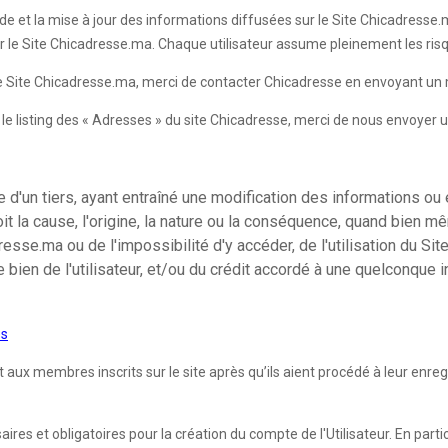
de et la mise à jour des informations diffusées sur le Site Chicadresse.ma
ur le Site Chicadresse.ma. Chaque utilisateur assume pleinement les risqu
 le Site Chicadresse.ma, merci de contacter Chicadresse en envoyant un 
ur le listing des « Adresses » du site Chicadresse, merci de nous envoyer 
d'un tiers, ayant entraîné une modification des informations ou 
it la cause, l'origine, la nature ou la conséquence, quand bien m
se.ma ou de l'impossibilité d'y accéder, de l'utilisation du Site
e bien de l'utilisateur, et/ou du crédit accordé à une quelconque
es
 membres inscrits sur le site après qu’ils aient procédé à leur enregist
es et obligatoires pour la création du compte de l'Utilisateur. En partic