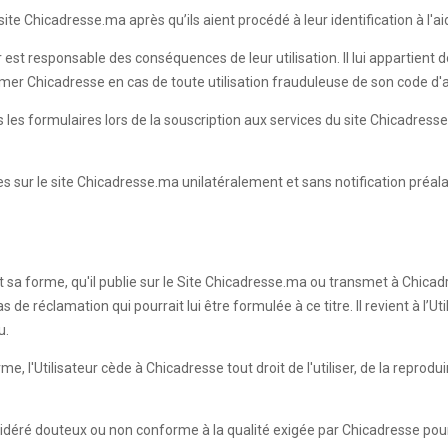
te Chicadresse.ma après qu’ils aient procédé à leur identification à l'aid
r est responsable des conséquences de leur utilisation. Il lui appartient
ormer Chicadresse en cas de toute utilisation frauduleuse de son code d
ans les formulaires lors de la souscription aux services du site Chicadr
les sur le site Chicadresse.ma unilatéralement et sans notification préal
it sa forme, qu'il publie sur le Site Chicadresse.ma ou transmet à Chicadr
e réclamation qui pourrait lui être formulée à ce titre. Il revient à l’Ut
u.
 l'Utilisateur cède à Chicadresse tout droit de l'utiliser, de la reprodui
sidéré douteux ou non conforme à la qualité exigée par Chicadresse pour