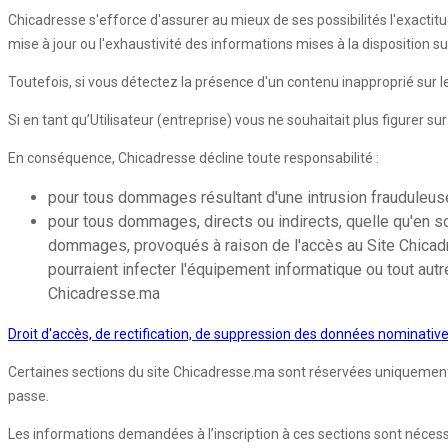
Chicadresse s'efforce d'assurer au mieux de ses possibilités l'exactitu
mise à jour ou l'exhaustivité des informations mises à la disposition s
Toutefois, si vous détectez la présence d'un contenu inapproprié sur
Si en tant qu’Utilisateur (entreprise) vous ne souhaitait plus figurer s
En conséquence, Chicadresse décline toute responsabilité :
pour tous dommages résultant d'une intrusion frauduleuse 
pour tous dommages, directs ou indirects, quelle qu'en so
dommages, provoqués à raison de l'accès au Site Chicadres
pourraient infecter l'équipement informatique ou tout autr
Chicadresse.ma
Droit d'accès, de rectification, de suppression des données nominativ
Certaines sections du site Chicadresse.ma sont réservées uniquement aux
passe.
Les informations demandées à l’inscription à ces sections sont nécessair