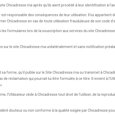
te Chicadresse.ma après qu’ils aient procédé à leur identification à l'aid
r est responsable des conséquences de leur utilisation. Il lui appartient
ormer Chicadresse en cas de toute utilisation frauduleuse de son code d
ans les formulaires lors de la souscription aux services du site Chicadr
les sur le site Chicadresse.ma unilatéralement et sans notification préal
it sa forme, qu'il publie sur le Site Chicadresse.ma ou transmet à Chicadr
e réclamation qui pourrait lui être formulée à ce titre. Il revient à l’Ut
u.
 l'Utilisateur cède à Chicadresse tout droit de l'utiliser, de la reprodui
sidéré douteux ou non conforme à la qualité exigée par Chicadresse pour