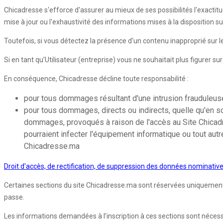
Chicadresse s'efforce d'assurer au mieux de ses possibilités l'exactitu
mise à jour ou l'exhaustivité des informations mises à la disposition s
Toutefois, si vous détectez la présence d'un contenu inapproprié sur
Si en tant qu’Utilisateur (entreprise) vous ne souhaitait plus figurer s
En conséquence, Chicadresse décline toute responsabilité :
pour tous dommages résultant d'une intrusion frauduleuse 
pour tous dommages, directs ou indirects, quelle qu'en so
dommages, provoqués à raison de l'accès au Site Chicadres
pourraient infecter l'équipement informatique ou tout autr
Chicadresse.ma
Droit d'accès, de rectification, de suppression des données nominativ
Certaines sections du site Chicadresse.ma sont réservées uniquement aux
passe.
Les informations demandées à l’inscription à ces sections sont nécessair