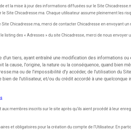
de et la mise à jour des informations diffusées sur le Site Chicadresse.ma
ur le Site Chicadresse.ma. Chaque utilisateur assume pleinement les risqu
 le Site Chicadresse.ma, merci de contacter Chicadresse en envoyant un 
ur le listing des « Adresses » du site Chicadresse, merci de nous envoyer 
d'un tiers, ayant entraîné une modification des informations ou 
it la cause, l'origine, la nature ou la conséquence, quand bien m
se.ma ou de l'impossibilité d'y accéder, de l'utilisation du Site
e bien de l'utilisateur, et/ou du crédit accordé à une quelconque
es
 membres inscrits sur le site après qu’ils aient procédé à leur enregist
es et obligatoires pour la création du compte de l'Utilisateur. En partic