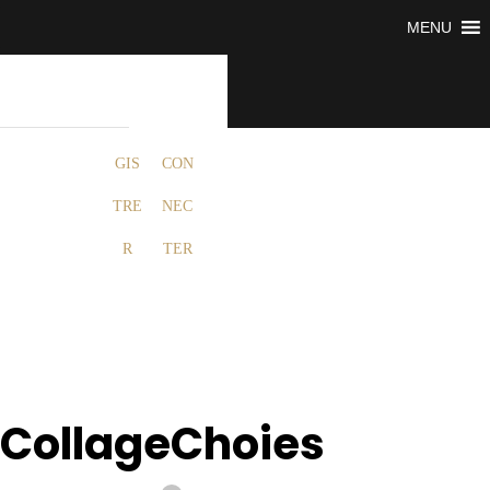
MENU
S’E
NRE
SE
GIS
CON
TRE
NEC
R
TER
CollageChoies