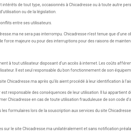
t intérêts de tout type, occasionnés à Chicadresse ou à toute autre pe
utilisation ou de la législation.
nflits entre ses utilisateurs.
dresse.ma ne sera pas interrompu. Chicadresse n'est tenue que d'une ob
 de force majeure ou pour des interruptions pour des raisons de mainten
ment à tout utilisateur disposant d'un accès à internet. Les coûts affére
Utilisateur. Il est seul responsable du bon fonctionnement de son équipe
te Chicadresse.ma après qu’ils aient procédé à leur identification à l'aid
r est responsable des conséquences de leur utilisation. Il lui appartient
ormer Chicadresse en cas de toute utilisation frauduleuse de son code d
ans les formulaires lors de la souscription aux services du site Chicadr
les sur le site Chicadresse.ma unilatéralement et sans notification préal