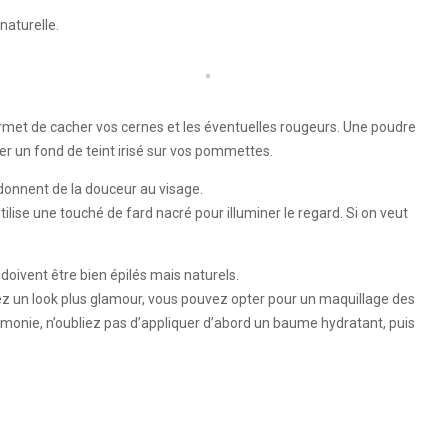
naturelle.
permet de cacher vos cernes et les éventuelles rougeurs. Une poudre
ser un fond de teint irisé sur vos pommettes.
t donnent de la douceur au visage.
n utilise une touché de fard nacré pour illuminer le regard. Si on veut
 doivent être bien épilés mais naturels.
férez un look plus glamour, vous pouvez opter pour un maquillage des
rémonie, n’oubliez pas d’appliquer d’abord un baume hydratant, puis