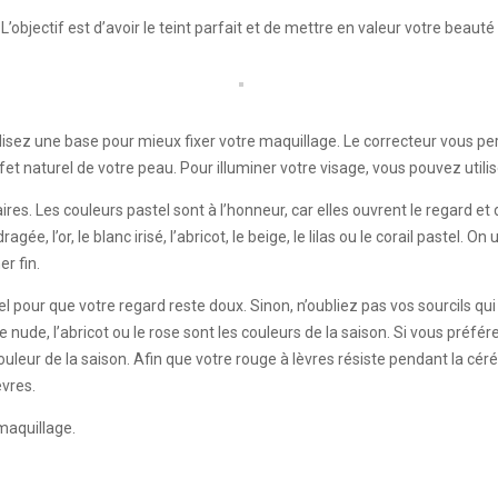
’objectif est d’avoir le teint parfait et de mettre en valeur votre beauté 
tilisez une base pour mieux fixer votre maquillage. Le correcteur vous 
ffet naturel de votre peau. Pour illuminer votre visage, vous pouvez utili
laires. Les couleurs pastel sont à l’honneur, car elles ouvrent le regard e
e, l’or, le blanc irisé, l’abricot, le beige, le lilas ou le corail pastel. O
er fin.
rel pour que votre regard reste doux. Sinon, n’oubliez pas vos sourcils qui
Le nude, l’abricot ou le rose sont les couleurs de la saison. Si vous pré
couleur de la saison. Afin que votre rouge à lèvres résiste pendant la cé
èvres.
maquillage.