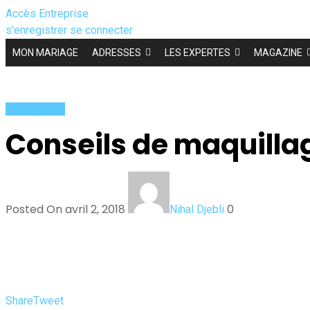
Accès Entreprise
s’enregistrer
se connecter
MON MARIAGE
ADRESSES
LES EXPERTES
MAGAZINE
Amina Allam
Conseils de maquillag
Posted On avril 2, 2018
0
Nihal Djebli
Share
Tweet