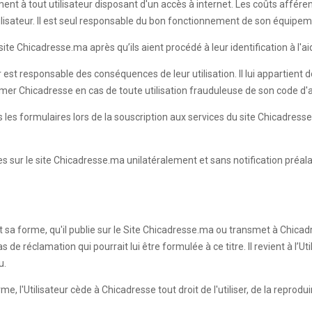
ment à tout utilisateur disposant d'un accès à internet. Les coûts affére
Utilisateur. Il est seul responsable du bon fonctionnement de son équipe
te Chicadresse.ma après qu’ils aient procédé à leur identification à l'aid
r est responsable des conséquences de leur utilisation. Il lui appartient
ormer Chicadresse en cas de toute utilisation frauduleuse de son code d
ans les formulaires lors de la souscription aux services du site Chicadr
les sur le site Chicadresse.ma unilatéralement et sans notification préal
it sa forme, qu'il publie sur le Site Chicadresse.ma ou transmet à Chicadr
e réclamation qui pourrait lui être formulée à ce titre. Il revient à l’Ut
u.
 l'Utilisateur cède à Chicadresse tout droit de l'utiliser, de la reprodui