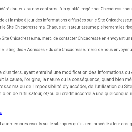
sidéré douteux ou non conforme à la qualité exigée par Chicadresse pour
de et la mise à jour des informations diffusées sur le Site Chicadresse.ma
ur le Site Chicadresse.ma. Chaque utilisateur assume pleinement les risqu
 le Site Chicadresse.ma, merci de contacter Chicadresse en envoyant un 
ur le listing des « Adresses » du site Chicadresse, merci de nous envoyer 
d'un tiers, ayant entraîné une modification des informations ou 
it la cause, l'origine, la nature ou la conséquence, quand bien m
se.ma ou de l'impossibilité d'y accéder, de l'utilisation du Site
e bien de l'utilisateur, et/ou du crédit accordé à une quelconque
es
 membres inscrits sur le site après qu’ils aient procédé à leur enregist