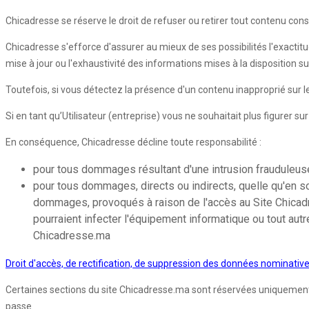
Chicadresse se réserve le droit de refuser ou retirer tout contenu con
Chicadresse s'efforce d'assurer au mieux de ses possibilités l'exactitu
mise à jour ou l'exhaustivité des informations mises à la disposition s
Toutefois, si vous détectez la présence d'un contenu inapproprié sur
Si en tant qu’Utilisateur (entreprise) vous ne souhaitait plus figurer s
En conséquence, Chicadresse décline toute responsabilité :
pour tous dommages résultant d'une intrusion frauduleuse 
pour tous dommages, directs ou indirects, quelle qu'en so
dommages, provoqués à raison de l'accès au Site Chicadres
pourraient infecter l'équipement informatique ou tout autr
Chicadresse.ma
Droit d'accès, de rectification, de suppression des données nominativ
Certaines sections du site Chicadresse.ma sont réservées uniquement aux
passe.