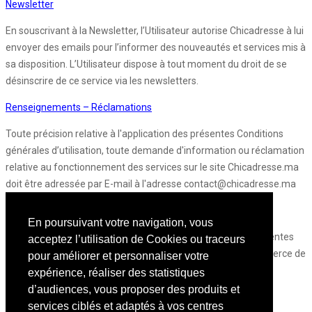
Newsletter
En souscrivant à la Newsletter, l’Utilisateur autorise Chicadresse à lui
envoyer des emails pour l’informer des nouveautés et services mis à
sa disposition. L’Utilisateur dispose à tout moment du droit de se
désinscrire de ce service via les newsletters.
Renseignements – Réclamations
Toute précision relative à l'application des présentes Conditions
générales d’utilisation, toute demande d'information ou réclamation
relative au fonctionnement des services sur le site Chicadresse.ma
doit être adressée par E-mail à l'adresse contact@chicadresse.ma
Loi applicable et tribunaux compétents :
En poursuivant votre navigation, vous
Tout litige portant sur l'interprétation ou l'exécution des présentes
acceptez l’utilisation de Cookies ou traceurs
sera soumis à la compétence exclusive du Tribunal de Commerce de
pour améliorer et personnaliser votre
Casablanca, la loi marocaine étant applicable au fond et à la
expérience, réaliser des statistiques
procédure.
d’audiences, vous proposer des produits et
services ciblés et adaptés à vos centres