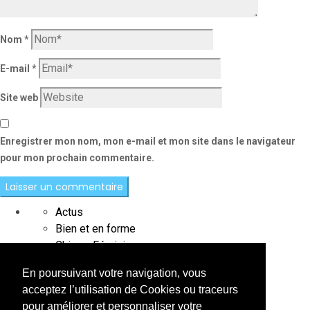
Nom
*
E-mail
*
Site web
Enregistrer mon nom, mon e-mail et mon site dans le navigateur
pour mon prochain commentaire.
Actus
Bien et en forme
Chic au Féminin
Chic au Masculin
En poursuivant votre navigation, vous
Destination
acceptez l’utilisation de Cookies ou traceurs
Interviews
pour améliorer et personnaliser votre