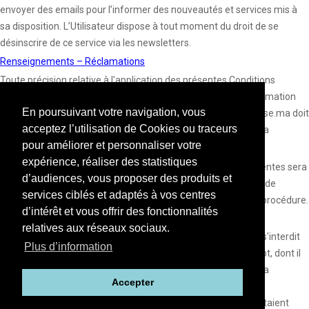
envoyer des emails pour l’informer des nouveautés et services mis à
sa disposition. L’Utilisateur dispose à tout moment du droit de se
désinscrire de ce service via les newsletters.
Renseignements – Réclamations
Toute précision relative à l'application des présentes Conditions
générales d’utilisation, toute demande d'information ou réclamation
En poursuivant votre navigation, vous
relative au fonctionnement des services sur le site Chicadresse.ma doit
acceptez l’utilisation de Cookies ou traceurs
être adressée par E-mail à l'adresse contact@chicadresse.ma
pour améliorer et personnaliser votre
Loi applicable et tribunaux compétents :
expérience, réaliser des statistiques
Tout litige portant sur l'interprétation ou l'exécution des présentes sera
d’audiences, vous proposer des produits et
soumis à la compétence exclusive du Tribunal de Commerce de
services ciblés et adaptés à vos centres
Casablanca, la loi marocaine étant applicable au fond et à la procédure.
d’intérêt et vous offrir des fonctionnalités
Confidentialité :
relatives aux réseaux sociaux.
L’Utilisateur considérera comme strictement confidentiel, et s'interdit
Plus d’information
de divulguer, toute information, document, donnée ou concept, dont il
pourra avoir pris connaissance à l'occasion du l’utilisation de la
Accepter
plateforme. L’Utilisateur, toutefois, ne saurait être tenu pour
responsable d'aucune divulgation si les éléments divulgués étaient