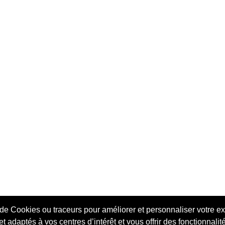
 de Cookies ou traceurs pour améliorer et personnaliser votre ex
©
Chicadresse
2018. Tous les droits réservés.
t adaptés à vos centres d’intérêt et vous offrir des fonctionnali