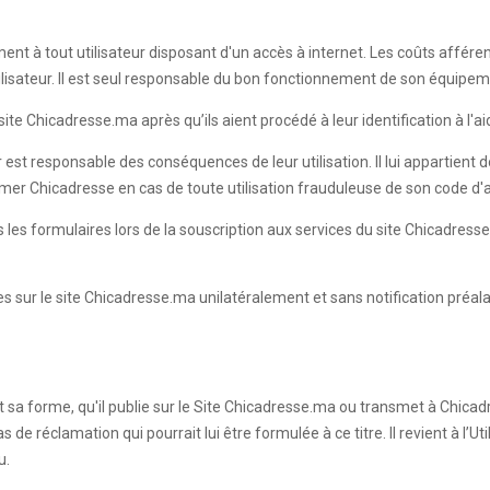
ment à tout utilisateur disposant d'un accès à internet. Les coûts affére
Utilisateur. Il est seul responsable du bon fonctionnement de son équipe
te Chicadresse.ma après qu’ils aient procédé à leur identification à l'aid
r est responsable des conséquences de leur utilisation. Il lui appartient
ormer Chicadresse en cas de toute utilisation frauduleuse de son code d
ans les formulaires lors de la souscription aux services du site Chicadr
les sur le site Chicadresse.ma unilatéralement et sans notification préal
it sa forme, qu'il publie sur le Site Chicadresse.ma ou transmet à Chicadr
e réclamation qui pourrait lui être formulée à ce titre. Il revient à l’Ut
u.