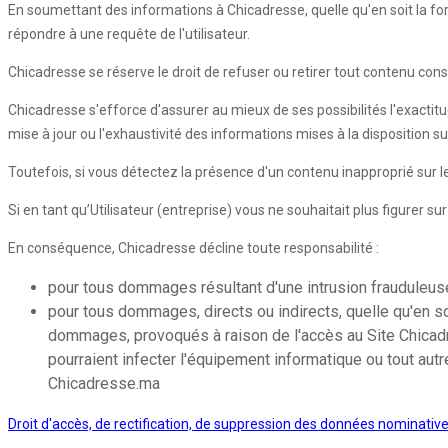
En soumettant des informations à Chicadresse, quelle qu'en soit la forme,
répondre à une requête de l'utilisateur.
Chicadresse se réserve le droit de refuser ou retirer tout contenu con
Chicadresse s'efforce d'assurer au mieux de ses possibilités l'exactitu
mise à jour ou l'exhaustivité des informations mises à la disposition s
Toutefois, si vous détectez la présence d'un contenu inapproprié sur
Si en tant qu’Utilisateur (entreprise) vous ne souhaitait plus figurer s
En conséquence, Chicadresse décline toute responsabilité :
pour tous dommages résultant d'une intrusion frauduleuse 
pour tous dommages, directs ou indirects, quelle qu'en so
dommages, provoqués à raison de l'accès au Site Chicadres
pourraient infecter l'équipement informatique ou tout autr
Chicadresse.ma
Droit d'accès, de rectification, de suppression des données nominativ