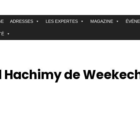
GE
ADRESSES
LES EXPERTES
MAGAZINE
ÉVÉN
TÉ
El Hachimy de Weekec