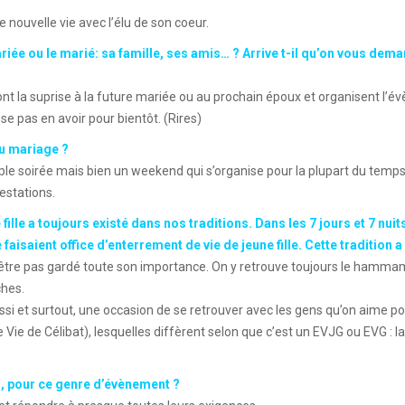
 nouvelle vie avec l’élu de son coeur.
e ou le marié: sa famille, ses amis… ? Arrive t-il qu’on vous deman
font la suprise à la future mariée ou au prochain époux et organisent l’
e pas en avoir pour bientôt. (Rires)
du mariage ?
mple soirée mais bien un weekend qui s’organise pour la plupart du temp
estations.
fille a toujours existé dans nos traditions. Dans les 7 jours et 7 nu
faisaient office d’enterrement de vie de jeune fille. Cette tradition a 
t être pas gardé toute son importance. On y retrouve toujours le hamma
ches.
ssi et surtout, une occasion de se retrouver avec les gens qu’on aime 
ie de Célibat), lesquelles diffèrent selon que c’est un EVJG ou EVG : la 
, pour ce genre d’évènement ?