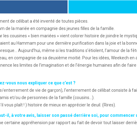
ment de célibat a été inventé de toutes pièces.
 de la mariée en compagnie des jeunes filles de la famille.
cousines « bien mariées » vient colorer histoire de joindre le mystiqu
naient au Hammam pour une dernière purification dans la joie et la bon
 presque… Aujourd’hui, même si les traditions s’étiolent, l’amour de la f
uveau, en compagnie de sa deuxième moitié. Pour les idées, Weekech en a
nence les limites de l’imagination et de l’énergie humaines afin de fair
iez-vous nous expliquer ce que c’est ?
/enterrement de vie de garçon), l’enterrement de célibat consiste à fair
mis et/ou de personnes de la famille (cousins…).
vous plaît ! ) histoire de mieux en apprécier le deuil. (Rires).
t-il, à votre avis, laisser son passé derrière soi, pour commencer u
ertaine appréhension par rapport au fait de devoir tout laisser derriè