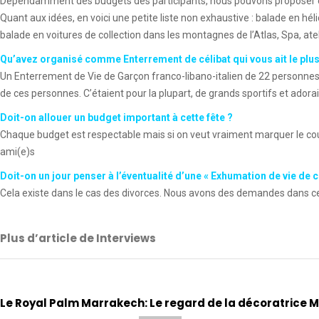
Dépendamment des budgets des participants, nous pouvons proposer et
Quant aux idées, en voici une petite liste non exhaustive : balade en hé
balade en voitures de collection dans les montagnes de l’Atlas, Spa, atel
Qu’avez organisé comme Enterrement de célibat qui vous ait le plu
Un Enterrement de Vie de Garçon franco-libano-italien de 22 personnes 
de ces personnes. C’étaient pour la plupart, de grands sportifs et adorai
Doit-on allouer un budget important à cette fête ?
Chaque budget est respectable mais si on veut vraiment marquer le cou
ami(e)s
Doit-on un jour penser à l’éventualité d’une « Exhumation de vie de cél
Cela existe dans le cas des divorces. Nous avons des demandes dans ce
Plus d’article de Interviews
Le Royal Palm Marrakech: Le regard de la décoratrice M