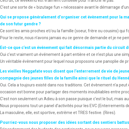
Ceci dit, ce weekend est vraiment conseillé pour franchir le pas.
C’est une sorte de « bizutage fun » nécessaire avant le démarrage d’une
Qui se propose généralement d’organiser cet évènement pour la marié
de son futur gendre ?
Ce sont les amis proches et/ou la famille (soeur, frère ou cousins) qui 
Pour le reste, nous n’avons jamais eu ce genre de demande et je ne pens
Est-ce que c’est un événement qui fait désormais partie du circuit 
Oui c’est vraiment un événement à part entière et ce n’est plus une si
Un véritable évènement pour lequel nous proposons une panoplie de pr
Les vieilles Neggafate vous disent que l’enterrement de vie de jeune 
compagnie des jeunes filles de la famille ainsi que le rituel du Henné 
Oui. Cela a toujours existé dans nos traditions. Cet évènement n’a peu
occasion est bonne pour partager des moments inoubliables entre pro
C’est non seulement un Adieu à son passe puisque c’est le but, mais au
Nous proposons tout un panel d’activités pour les EVC (Enterrements de V
La masculine, elle, est sportive, extrême et TRES festive. (Rires).
Pourriez-vous nous proposer des idées sortant des sentiers battus