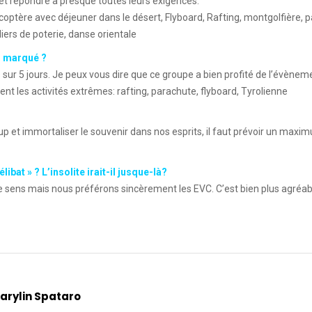
 répondre à presque toutes leurs exigences.
licoptère avec déjeuner dans le désert, Flyboard, Rafting, montgolfière, 
iers de poterie, danse orientale
s marqué ?
sur 5 jours. Je peux vous dire que ce groupe a bien profité de l’évènem
ent les activités extrêmes: rafting, parachute, flyboard, Tyrolienne
p et immortaliser le souvenir dans nos esprits, il faut prévoir un ma
ibat » ? L’insolite irait-il jusque-là?
 sens mais nous préférons sincèrement les EVC. C’est bien plus agréabl
arylin Spataro