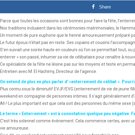
Share
Parce que toutes les occasions sont bonnes pour faire la fête, l’enterre
Nos traditions incluaient dans les cérémonies matrimoniales, le Hammam
Un moment de pure euphorie que le henné amoureusement préparé par les 
Le futur époux n’était pas en reste. Ses copains et cousins l’accompag
S’en suivait une soirée haute en couleurs où l’on se permettait tout, ou
enterrer » son passé, inhumer sa vie de célibataire pour renaître à no
Ce spécialiste de la fête ne lésine pas sur les moyens et teste en perma
Entretien avec M. El Hachimy, Directeur de l’agence.
On entend
de plus en plus parler d' »enterrement de célibat ». Pourr
Plus connu sous le diminutif EVJF/EVG (enterrement de vie de jeune fille
weekend en compagnie de personnes intimes. Il s’agit généralement d’a
Ah ! Le plus important est que cela soit des personnes du même sexe (s’il 
Le terme « Enterrement » est à connotation quelque peu négative. Fau
C’est très solennel comme évènement. Cela commence certes, avec une c
vie amoureuse.