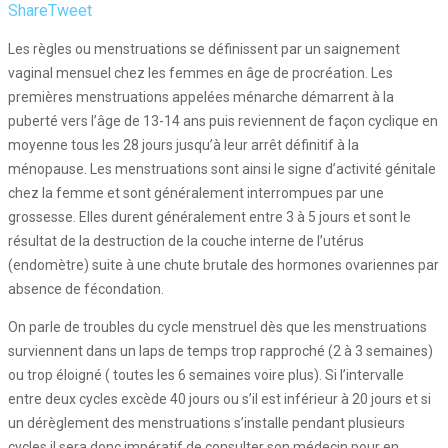
Share
Tweet
Les règles ou menstruations se définissent par un saignement
vaginal mensuel chez les femmes en âge de procréation. Les
premières menstruations appelées ménarche démarrent à la
puberté vers l’âge de 13-14 ans puis reviennent de façon cyclique en
moyenne tous les 28 jours jusqu’à leur arrêt définitif à la
ménopause. Les menstruations sont ainsi le signe d’activité génitale
chez la femme et sont généralement interrompues par une
grossesse. Elles durent généralement entre 3 à 5 jours et sont le
résultat de la destruction de la couche interne de l’utérus
(endomètre) suite à une chute brutale des hormones ovariennes par
absence de fécondation.
On parle de troubles du cycle menstruel dès que les menstruations
surviennent dans un laps de temps trop rapproché (2 à 3 semaines)
ou trop éloigné ( toutes les 6 semaines voire plus). Si l’intervalle
entre deux cycles excède 40 jours ou s’il est inférieur à 20 jours et si
un dérèglement des menstruations s’installe pendant plusieurs
cycles il sera donc impératif de consulter son médecin pour en