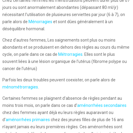
Chez certaines femmes les menstruations peuvent durer plus de 07
jours ou sont anormalement abondantes (dépassant 80 ml/jr)
nécessitant l’utilisation de plusieures serviettes par jour (6 à 7), on
parle alors de
Ménorragies
et sont dûes généralement à un
déséquilibre hormonal.
Chez d’autres femmes, Les saignements sont plus ou moins
abondants et se produisent en dehors des règles au cours du même
cycle, on parle dans ce cas de
Métrorragies
. Elles sont le plus
souvent liées à une lésion organique de l’utérus (fibrome polype ou
cancer de l’utérus)
Parfois les deux troubles peuvent coexister, on parle alors de
ménométrorragies
.
Certaines femmes se plaignent d’absence de règles pendant au
moins trois mois, on parle dans ce cas d’
aménorrhées secondaires
chez des femmes ayant déjà eu leurs règles auparavant ou
d’
aménorrhées primaires
chez des jeunes filles de plus de 16 ans
n’ayant jamais eu leurs premières règles. Ces aménorrhées sont